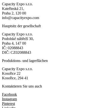
Capacity Expo s.r.o.
Kateřinská 21,
Praha 2, 120 00
info@capacityexpo.com
Hauptsitz der gesellschaft
Capacity Expo s.r.o.
Podolské nábřeží 30,
Praha 4, 147 00
IČ: 02088843
DIČ: CZ02088843
Produktions- und lagerflächen
Capacity Expo s.r.o.
Kosořice 22
Kosořice, 294 41
Kontaktieren Sie uns auch
Facebook
Instagram
Pinterest