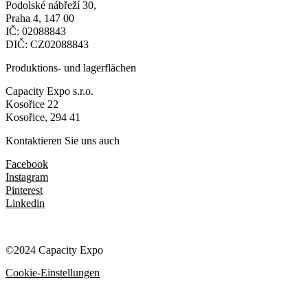
Podolské nábřeží 30,
Praha 4, 147 00
IČ: 02088843
DIČ: CZ02088843
Produktions- und lagerflächen
Capacity Expo s.r.o.
Kosořice 22
Kosořice, 294 41
Kontaktieren Sie uns auch
Facebook
Instagram
Pinterest
Linkedin
©2024 Capacity Expo
Cookie-Einstellungen