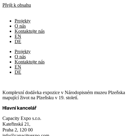
Přejít k obsahu
Projekty
O nás
Kontaktujte nás
EN
DE
Projekty
O nás
Kontaktujte nás
EN
DE
Komplexní dodávka expozice v Národopisném muzeu Plzeňska
mapující život na Plzeňsku v 19. století.
Hlavní kancelář
Capacity Expo s.r.o.
Kateřinská 21,
Praha 2, 120 00
info@capacityexpo.com